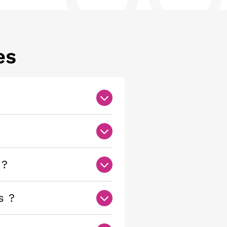
es
 ?
s ?