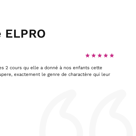
té ELPRO
Je
es 2 cours qu elle a donné à nos enfants cette
Cour
supere, exactement le genre de charactère qui leur