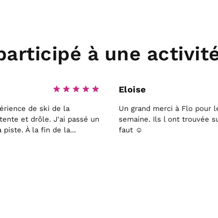
 participé à une activi
Eloise
rience de ski de la
Un grand merci à Flo pour l
ente et drôle. J'ai passé un
semaine. Ils l ont trouvée 
iste. À la fin de la...
faut ☺️