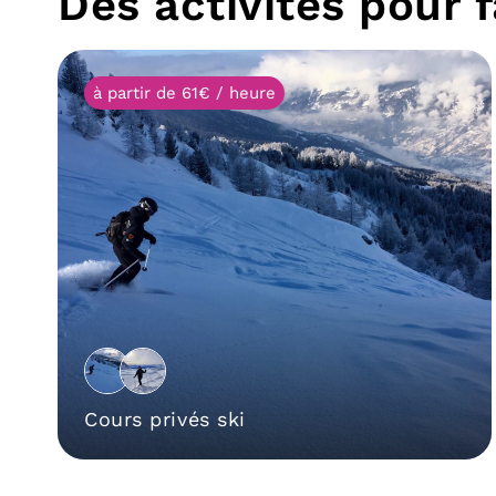
Des activités pour f
à partir de 61€ / heure
Cours privés ski